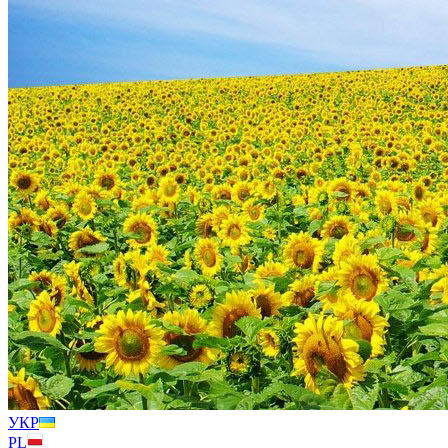
УКР
PL