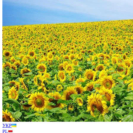
УКР
PL