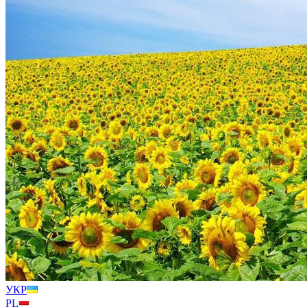
УКР
PL