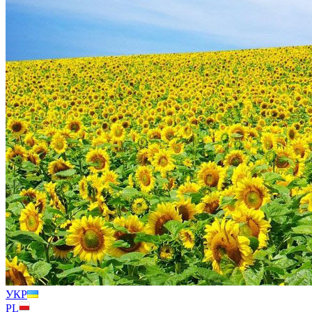
УКР
PL