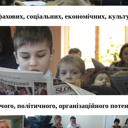
фахових, соціальних, економічних, культ
чого, політичного, організаційного поте