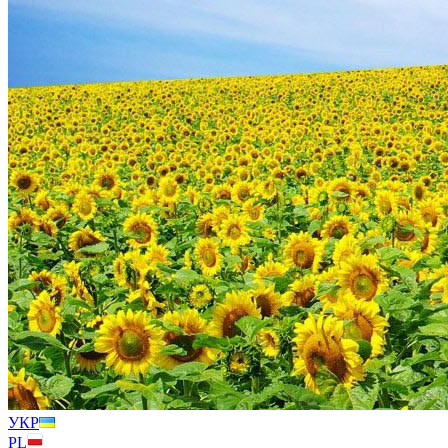
УКР
PL