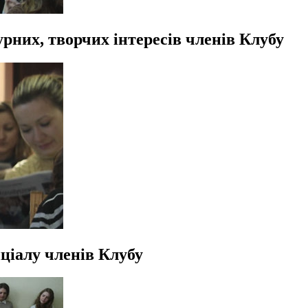
урних, творчих інтересів членів Клубу
нціалу членів Клубу